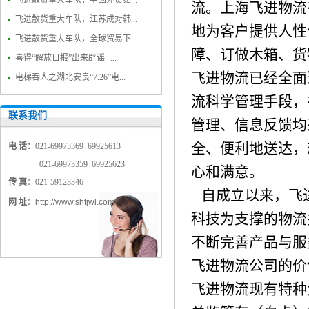
飞进散货重大车队，中国外贸如...
流。上海飞进物流
飞进散货重大车队，江苏成对韩...
地为客户提供人性
飞进散货重大车队，全球贸易下...
障、订做木箱、货
喜得“解放日报”出来辟谣--...
飞进物流已经全面
电梯吞人之湖北安良“7.26”电...
流科学管理手段，
联系我们
管理、信息反馈均
全、便利地送达，
电 话：
021-69973369 69925613
021-69973359 69925623
心和满意。
传 真
：021-59123346
自成立以来，飞
网 址
：
http://www.shfjwl.com
科技为支撑的物流
不断完善产品与服
飞进物流公司的价
飞进物流现有特种