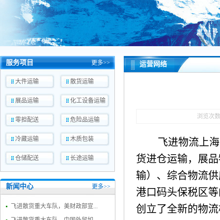
服务项目
更多>>
运营网络
大件运输
散货运输
展品运输
化工设备运输
浏览次
零担配送
危险品运输
冷藏运输
木质包装
飞进物流上海
货进仓运输，展品
仓储配送
长途运输
输）、综合物流供
新闻中心
更多>>
港口码头保税区等
飞进散货重大车队，美财政部宣...
创立了全新的物流