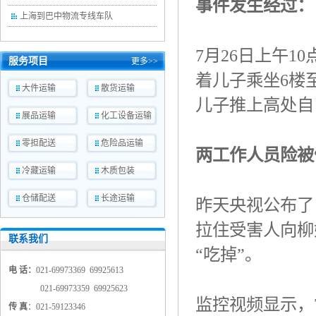
事件发生经过：
上海到巴中物流专线车队
7
月
26
日上午
10
服务项目
更多>>
着儿子乘坐
6
楼
大件运输
散货运输
儿子推上高处自
展品运输
化工设备运输
零担配送
危险品运输
两工作人员险被
冷藏运输
木质包装
仓储配送
长途运输
昨天央视公布了
拉住受害人向柳
联系我们
“吃掉”。
电 话：
021-69973369 69925613
021-69973359 69925623
监控视频显示，
传 真
：021-59123346