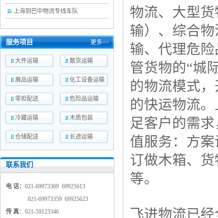
物流、大型货
上海到巴中物流专线车队
输）、综合物
服务项目
更多>>
输、代理危险
大件运输
散货运输
管货物的“城
展品运输
化工设备运输
的物流模式，
零担配送
危险品运输
的快运物流。
冷藏运输
木质包装
足客户的需求
仓储配送
长途运输
值服务：方案
订做木箱、货
联系我们
等。
电 话：
021-69973369 69925613
021-69973359 69925623
飞进物流已经全
传 真
：021-59123346